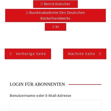
Bernd Kütscher
Bundesakademie Des Deutschen
Bäckerhandwerks
KI
B
Vorherige Seite
Nächste Seite
e
i
t
LOGIN FÜR ABONNENTEN
r
Benutzername oder E-Mail-Adresse
a
g