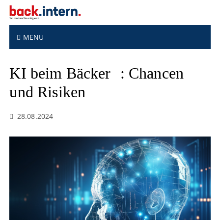
S
k
i
p
MENU
t
o
KI beim Bäcker : Chancen
c
o
und Risiken
n
t
e
28.08.2024
n
t