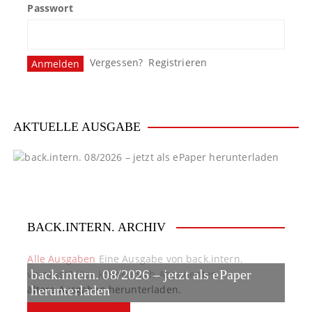
Passwort
s
n
Vergessen?
Registrieren
a
v
i
AKTUELLE AUSGABE
g
a
t
BACK.INTERN. ARCHIV
i
o
Alle Ausgaben
Eine Ausgabe von back.intern.
back.intern. 08/2026 – jetzt als ePaper
verpasst? Hier können sich Abonnenten
n
ältere Ausgaben herunterladen.
herunterladen