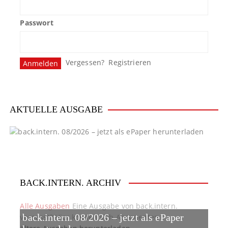
g
Passwort
s
n
Vergessen?
Registrieren
a
v
i
AKTUELLE AUSGABE
g
a
t
BACK.INTERN. ARCHIV
i
o
Alle Ausgaben
Eine Ausgabe von back.intern.
back.intern. 08/2026 – jetzt als ePaper
verpasst? Hier können sich Abonnenten
n