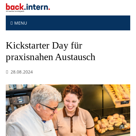
S
k
i
p
MENU
t
o
Kickstarter Day für
c
o
praxisnahen Austausch
n
t
e
28.08.2024
n
t