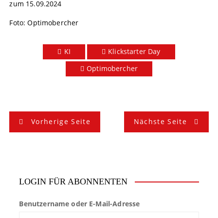
zum 15.09.2024
Foto: Optimobercher
KI
Klickstarter Day
Optimobercher
B
Vorherige Seite
Nächste Seite
e
i
t
LOGIN FÜR ABONNENTEN
r
Benutzername oder E-Mail-Adresse
a