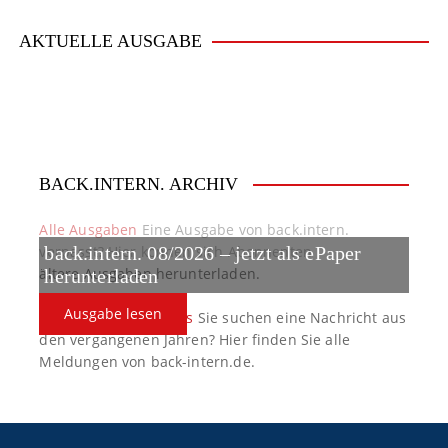
v
i
AKTUELLE AUSGABE
g
a
t
BACK.INTERN. ARCHIV
i
o
Alle Ausgaben
Eine Ausgabe von back.intern.
verpasst? Hier können sich Abonnenten
back.intern. 08/2026 – jetzt als ePaper
n
ältere Ausgaben herunterladen.
herunterladen
Ausgabe lesen
back.intern. Top-News
Sie suchen eine Nachricht aus
den vergangenen Jahren? Hier finden Sie alle
Meldungen von back-intern.de.