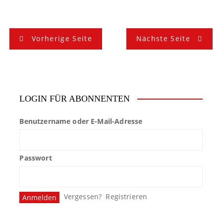
B
Vorherige Seite
Nächste Seite
e
i
t
LOGIN FÜR ABONNENTEN
r
Benutzername oder E-Mail-Adresse
a
g
Passwort
s
n
Vergessen?
Registrieren
a