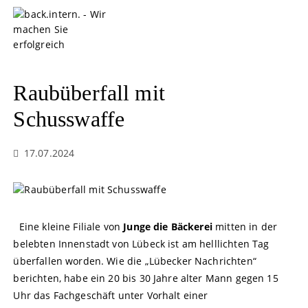
S
k
i
p
t
o
Raubüberfall mit
c
o
Schusswaffe
n
t
17.07.2024
e
n
t
Eine kleine Filiale von
Junge die Bäckerei
mitten in der
belebten Innenstadt von Lübeck ist am helllichten Tag
überfallen worden. Wie die „Lübecker Nachrichten“
berichten, habe ein 20 bis 30 Jahre alter Mann gegen 15
Uhr das Fachgeschäft unter Vorhalt einer