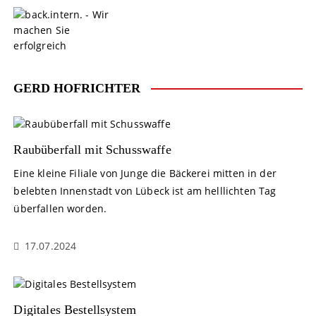
S
k
i
p
t
o
GERD HOFRICHTER
c
o
n
t
Raubüberfall mit Schusswaffe
e
Eine kleine Filiale von Junge die Bäckerei mitten in der
n
belebten Innenstadt von Lübeck ist am helllichten Tag
t
überfallen worden.
17.07.2024
Digitales Bestellsystem