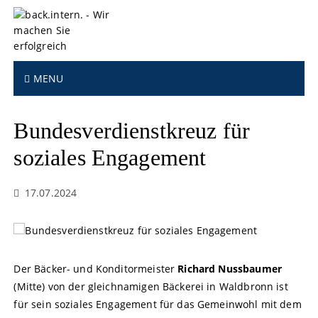
S
k
i
p
t
MENU
o
c
o
Bundesverdienstkreuz für
n
t
soziales Engagement
e
n
17.07.2024
t
Der Bäcker- und Konditormeister
Richard Nussbaumer
(Mitte) von der gleichnamigen Bäckerei in Waldbronn ist
für sein soziales Engagement für das Gemeinwohl mit dem