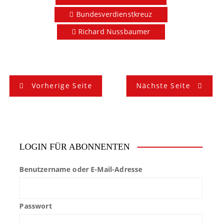
Bundesverdienstkreuz
Richard Nussbaumer
B
Vorherige Seite
Nächste Seite
e
i
t
LOGIN FÜR ABONNENTEN
r
Benutzername oder E-Mail-Adresse
a
g
Passwort
s