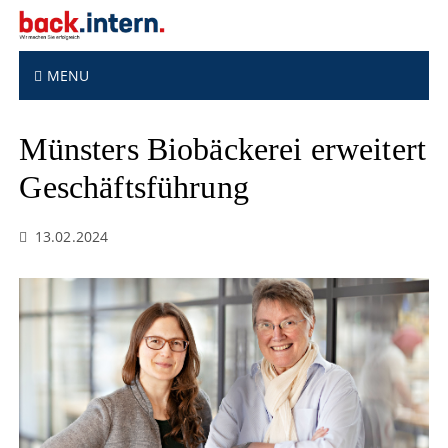
S
k
i
p
MENU
t
o
Münsters Biobäckerei erweitert
c
o
Geschäftsführung
n
t
e
13.02.2024
n
t