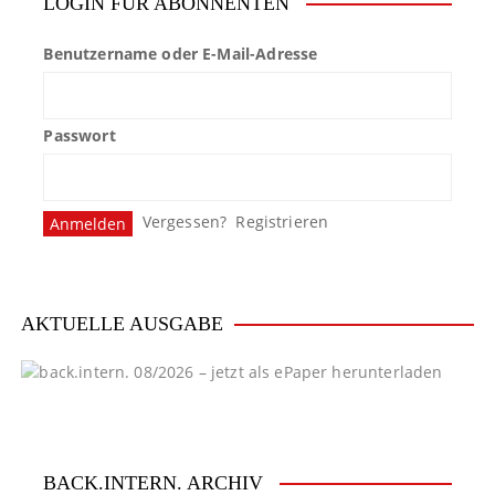
LOGIN FÜR ABONNENTEN
r
Benutzername oder E-Mail-Adresse
a
g
Passwort
s
n
Vergessen?
Registrieren
a
v
i
AKTUELLE AUSGABE
g
a
t
BACK.INTERN. ARCHIV
i