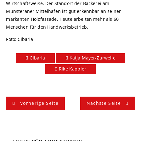
Wirtschaftsweise. Der Standort der Bäckerei am
Münsteraner Mittelhafen ist gut erkennbar an seiner
markanten Holzfassade. Heute arbeiten mehr als 60
Menschen für den Handwerksbetrieb.
Foto: Cibaria
Cibaria
Katja Mayer-Zurwelle
Rike Kappler
B
Vorherige Seite
Nächste Seite
e
i
t