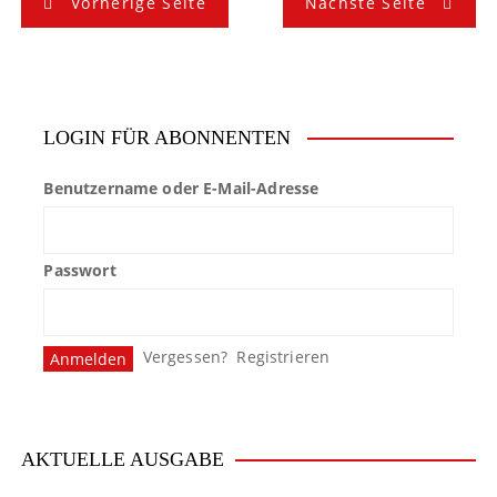
B
Vorherige Seite
Nächste Seite
e
i
t
LOGIN FÜR ABONNENTEN
r
Benutzername oder E-Mail-Adresse
a
g
Passwort
s
n
Vergessen?
Registrieren
a
v
i
AKTUELLE AUSGABE