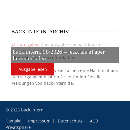
g
a
t
BACK.INTERN. ARCHIV
i
o
Alle Ausgaben
Eine Ausgabe von back.intern.
verpasst? Hier können sich Abonnenten
back.intern. 08/2026 – jetzt als ePaper
n
ältere Ausgaben herunterladen.
herunterladen
Ausgabe lesen
back.intern. Top-News
Sie suchen eine Nachricht aus
den vergangenen Jahren? Hier finden Sie alle
Meldungen von back-intern.de.
© 2026 back.intern.
Kontakt
Impressum
Datenschutz
AGB
Privatsphäre