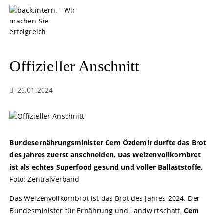
S
k
i
p
t
o
Offizieller Anschnitt
c
o
26.01.2024
n
t
e
n
t
Bundesernährungsminister Cem Özdemir durfte das Brot
des Jahres zuerst anschneiden. Das Weizenvollkornbrot
ist als echtes Superfood gesund und voller Ballaststoffe.
Foto: Zentralverband
Das Weizenvollkornbrot ist das Brot des Jahres 2024. Der
Bundesminister für Ernährung und Landwirtschaft,
Cem