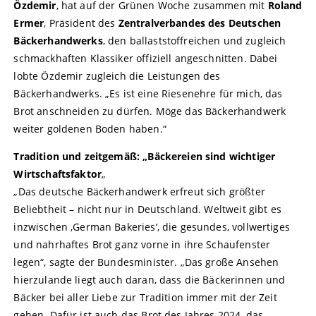
Özdemir
, hat auf der Grünen Woche zusammen mit
Roland
Ermer
, Präsident des
Zentralverbandes des Deutschen
Bäckerhandwerks
, den ballaststoffreichen und zugleich
schmackhaften Klassiker offiziell angeschnitten. Dabei
lobte Özdemir zugleich die Leistungen des
Bäckerhandwerks. „Es ist eine Riesenehre für mich, das
Brot anschneiden zu dürfen. Möge das Bäckerhandwerk
weiter goldenen Boden haben.“
Tradition und zeitgemäß: „Bäckereien sind wichtiger
Wirtschaftsfaktor
„
„Das deutsche Bäckerhandwerk erfreut sich größter
Beliebtheit – nicht nur in Deutschland. Weltweit gibt es
inzwischen ‚German Bakeries‘, die gesundes, vollwertiges
und nahrhaftes Brot ganz vorne in ihre Schaufenster
legen“, sagte der Bundesminister. „Das große Ansehen
hierzulande liegt auch daran, dass die Bäckerinnen und
Bäcker bei aller Liebe zur Tradition immer mit der Zeit
gehen. Dafür ist auch das Brot des Jahres 2024, das