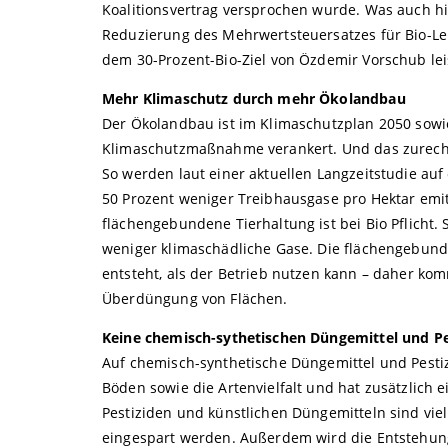
Koalitionsvertrag versprochen wurde. Was auch hi
Reduzierung des Mehrwertsteuersatzes für Bio-Leb
dem 30-Prozent-Bio-Ziel von Özdemir Vorschub le
Mehr Klimaschutz durch mehr Ökolandbau
Der Ökolandbau ist im Klimaschutzplan 2050 sowi
Klimaschutzmaßnahme verankert. Und das zurecht, 
So werden laut einer aktuellen Langzeitstudie au
50 Prozent weniger Treibhausgase pro Hektar emitt
flächengebundene Tierhaltung ist bei Bio Pflicht. 
weniger klimaschädliche Gase. Die flächengebun
entsteht, als der Betrieb nutzen kann – daher ko
Überdüngung von Flächen.
Keine chemisch-sythetischen Düngemittel und Pe
Auf chemisch-synthetische Düngemittel und Pestizi
Böden sowie die Artenvielfalt und hat zusätzlich 
Pestiziden und künstlichen Düngemitteln sind viel
eingespart werden. Außerdem wird die Entstehun