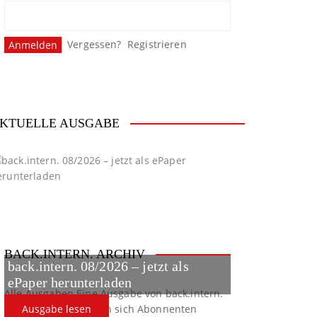
Vergessen?
Registrieren
KTUELLE AUSGABE
BACK.INTERN. ARCHIV
back.intern. 08/2026 – jetzt als
ePaper herunterladen
Alle Ausgaben
Eine Ausgabe von back.intern.
verpasst? Hier können sich Abonnenten
Ausgabe lesen