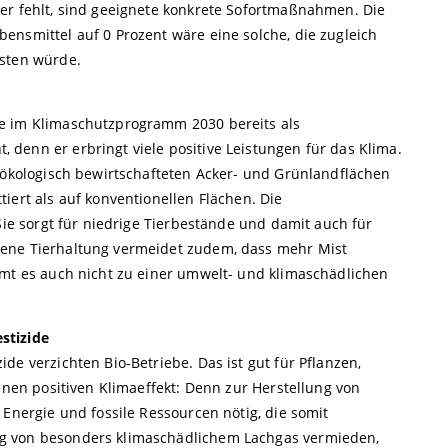
er fehlt, sind geeignete konkrete Sofortmaßnahmen. Die
ensmittel auf 0 Prozent wäre eine solche, die zugleich
isten würde.
e im Klimaschutzprogramm 2030 bereits als
denn er erbringt viele positive Leistungen für das Klima.
f ökologisch bewirtschafteten Acker- und Grünlandflächen
iert als auf konventionellen Flächen. Die
Sie sorgt für niedrige Tierbestände und damit auch für
dene Tierhaltung vermeidet zudem, dass mehr Mist
mmt es auch nicht zu einer umwelt- und klimaschädlichen
stizide
de verzichten Bio-Betriebe. Das ist gut für Pflanzen,
einen positiven Klimaeffekt: Denn zur Herstellung von
 Energie und fossile Ressourcen nötig, die somit
g von besonders klimaschädlichem Lachgas vermieden,