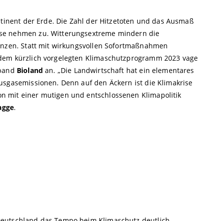
ntinent der Erde. Die Zahl der Hitzetoten und das Ausmaß
se nehmen zu. Witterungsextreme mindern die
tenzen. Statt mit wirkungsvollen Sofortmaßnahmen
 dem kürzlich vorgelegten Klimaschutzprogramm 2023 vage
rband
Bioland
an. „Die Landwirtschaft hat ein elementares
usgasemissionen. Denn auf den Äckern ist die Klimakrise
 mit einer mutigen und entschlossenen Klimapolitik
agge
.
Deutschland das Tempo beim Klimaschutz deutlich