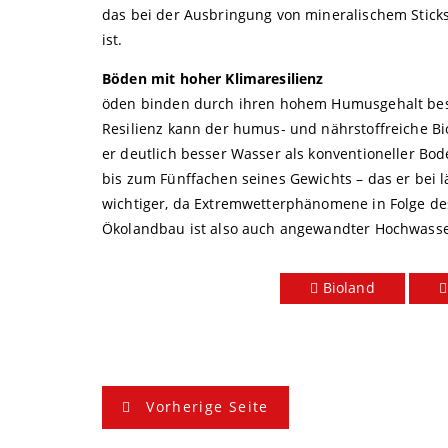
das bei der Ausbringung von mineralischem Sticks
ist.
Böden mit hoher Klimaresilienz
öden binden durch ihren hohem Humusgehalt bes
Resilienz kann der humus- und nährstoffreiche Bi
er deutlich besser Wasser als konventioneller Bo
bis zum Fünffachen seines Gewichts – das er bei 
wichtiger, da Extremwetterphänomene in Folge de
Ökolandbau ist also auch angewandter Hochwasser
Bioland
B
Vorherige Seite
e