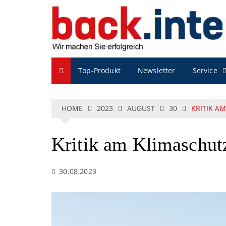
S
k
i
p
t
o
Service
Top-Produkt
Newsletter
c
o
n
t
HOME
2023
AUGUST
30
KRITIK A
e
n
t
Kritik am Klimaschu
30.08.2023