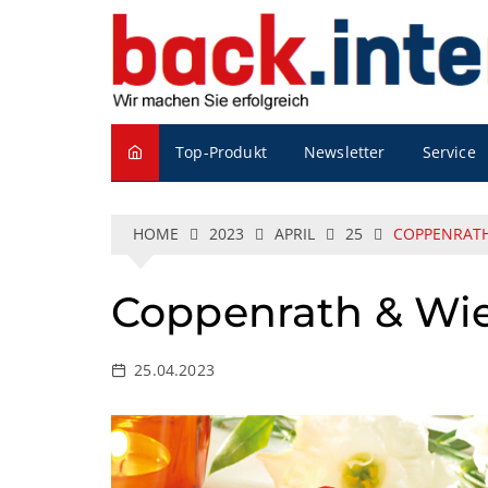
S
k
i
p
t
o
Service
Top-Produkt
Newsletter
c
o
n
t
HOME
2023
APRIL
25
COPPENRATH
e
n
Coppenrath & Wie
t
25.04.2023