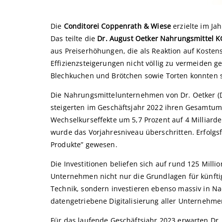
Die
Conditorei Coppenrath & Wiese
erzielte im Ja
Das teilte die
Dr. August Oetker Nahrungsmittel K
aus Preiserhöhungen, die als Reaktion auf Kostens
Effizienzsteigerungen nicht völlig zu vermeiden 
Blechkuchen und Brötchen sowie Torten konnten 
Die Nahrungsmittelunternehmen von Dr. Oetker (D
steigerten im Geschäftsjahr 2022 ihren Gesamtum
Wechselkurseffekte um 5,7 Prozent auf 4 Milliarde
wurde das Vorjahresniveau überschritten. Erfolgs
Produkte” gewesen.
Die Investitionen beliefen sich auf rund 125 Milli
Unternehmen nicht nur die Grundlagen für künft
Technik, sondern investieren ebenso massiv in Nac
datengetriebene Digitalisierung aller Unternehm
Für das laufende Geschäftsjahr 2023 erwarten Dr.