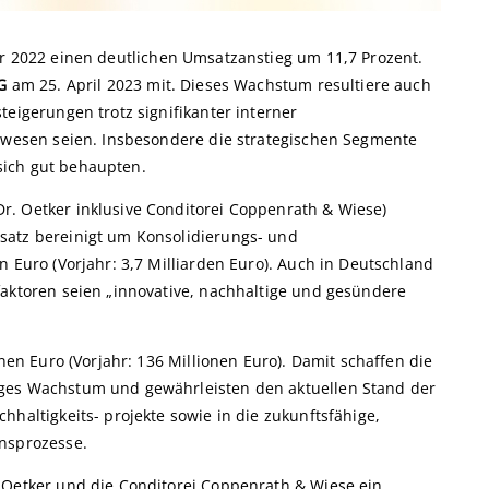
hr 2022 einen deutlichen Umsatzanstieg um 11,7 Prozent.
G
am 25. April 2023 mit. Dieses Wachstum resultiere auch
teigerungen trotz signifikanter interner
gewesen seien. Insbesondere die strategischen Segmente
sich gut behaupten.
r. Oetker inklusive Conditorei Coppenrath & Wiese)
satz bereinigt um Konsolidierungs- und
n Euro (Vorjahr: 3,7 Milliarden Euro). Auch in Deutschland
faktoren seien „innovative, nachhaltige und gesündere
onen Euro (Vorjahr: 136 Millionen Euro). Damit schaffen die
iges Wachstum und gewährleisten den aktuellen Stand der
hhaltigkeits- projekte sowie in die zukunftsfähige,
ensprozesse.
 Oetker und die Conditorei Coppenrath & Wiese ein