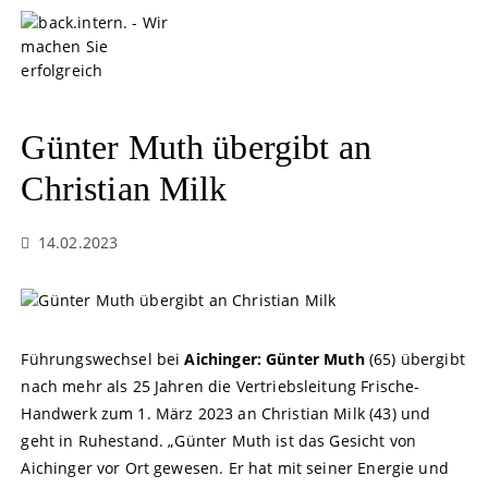
S
k
i
p
t
o
Günter Muth übergibt an
c
o
Christian Milk
n
t
14.02.2023
e
n
t
Führungswechsel bei
Aichinger:
Günter Muth
(65) übergibt
nach mehr als 25 Jahren die Vertriebsleitung Frische-
Handwerk zum 1. März 2023 an Christian Milk (43) und
geht in Ruhestand. „Günter Muth ist das Gesicht von
Aichinger vor Ort gewesen. Er hat mit seiner Energie und