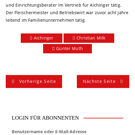
und Einrichtungsberater im Vertrieb für Aichinger tätig.
Der Fleischermeister und Betriebswirt war zuvor acht Jahre
leitend im Familienunternehmen tätig.
Aichinger
Christian Milk
Günter Muth
B
Vorherige Seite
Nächste Seite
e
i
t
LOGIN FÜR ABONNENTEN
r
Benutzername oder E-Mail-Adresse