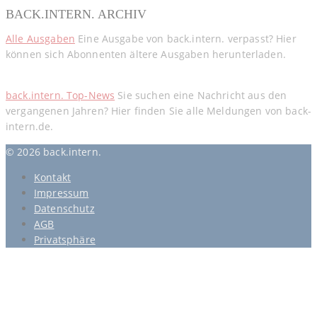
BACK.INTERN. ARCHIV
Alle Ausgaben
Eine Ausgabe von back.intern. verpasst? Hier
können sich Abonnenten ältere Ausgaben herunterladen.
back.intern. Top-News
Sie suchen eine Nachricht aus den
vergangenen Jahren? Hier finden Sie alle Meldungen von back-
intern.de.
© 2026 back.intern.
Kontakt
Impressum
Datenschutz
AGB
Privatsphäre