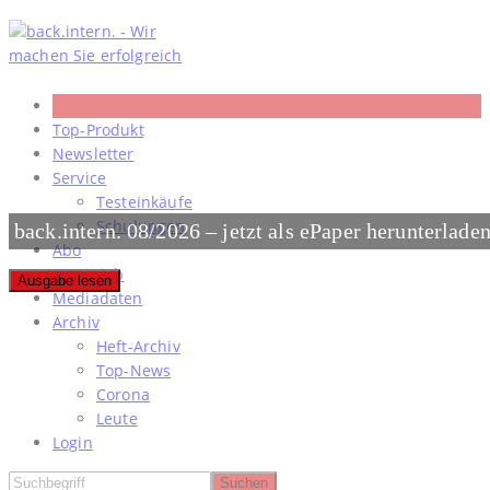
Skip
to
content
Top-Produkt
Newsletter
Service
Testeinkäufe
Schulungen
back.intern. 08/2026 – jetzt als ePaper herunterlade
Abo
#meinjob
Ausgabe lesen
Mediadaten
Archiv
Heft-Archiv
Top-News
Corona
Leute
Login