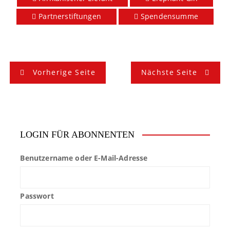
Partnerstiftungen
Spendensumme
B
Vorherige Seite
Nächste Seite
e
i
t
LOGIN FÜR ABONNENTEN
r
Benutzername oder E-Mail-Adresse
a
g
Passwort
s
n