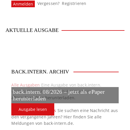
Vergessen?
Registrieren
a
v
i
AKTUELLE AUSGABE
g
a
t
BACK.INTERN. ARCHIV
i
o
Alle Ausgaben
Eine Ausgabe von back.intern.
verpasst? Hier können sich Abonnenten
back.intern. 08/2026 – jetzt als ePaper
n
ältere Ausgaben herunterladen.
herunterladen
Ausgabe lesen
back.intern. Top-News
Sie suchen eine Nachricht aus
den vergangenen Jahren? Hier finden Sie alle
Meldungen von back-intern.de.