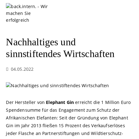
S
k
i
p
t
o
Nachhaltiges und
c
o
sinnstiftendes Wirtschaften
n
t
04.05.2022
e
n
t
Der Hersteller von
Elephant Gin
erreicht die 1 Million Euro
Spendensumme für das Engagement zum Schutz der
Afrikanischen Elefanten: Seit der Gründung von Elephant
Gin im Jahr 2013 fließen 15 Prozent des Verkaufserlöses
jeder Flasche an Partnerstiftungen und Wildtierschutz-