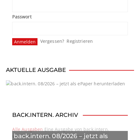
Passwort
Vergessen?
Registrieren
AKTUELLE AUSGABE
BACK.INTERN. ARCHIV
Alle Ausgaben
Eine Ausgabe von back.intern.
back.intern. 08/2026 – jetzt als
verpasst? Hier können sich Abonnenten