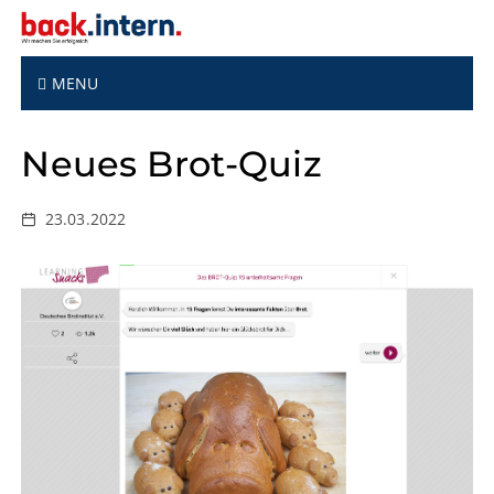
S
k
i
p
MENU
t
o
Neues Brot-Quiz
c
o
n
23.03.2022
t
e
n
t