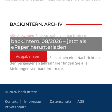
a
t
BACK.INTERN. ARCHIV
i
o
Alle Ausgaben
Eine Ausgabe von back.intern.
back.intern. 08/2026 – jetzt als
verpasst? Hier können sich Abonnenten
n
ePaper herunterladen
ältere Ausgaben herunterladen.
Ausgabe lesen
back.intern. Top-News
Sie suchen eine Nachricht aus
den vergangenen Jahren? Hier finden Sie alle
Meldungen von back-intern.de.
© 2026 back.intern.
Kontakt
Impressum
Datenschutz
AGB
Privatsphäre