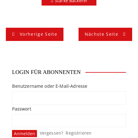
Starke Bäckerei
B
Vorherige Seite
Nächste Seite
e
i
t
LOGIN FÜR ABONNENTEN
r
Benutzername oder E-Mail-Adresse
a
g
Passwort
s
n
Vergessen?
Registrieren