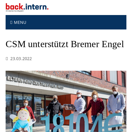
S
k
i
p
MENU
t
o
CSM unterstützt Bremer Engel
c
o
n
23.03.2022
t
e
n
t