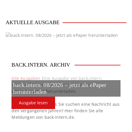
a
v
i
AKTUELLE AUSGABE
g
a
t
BACK.INTERN. ARCHIV
i
o
Alle Ausgaben
Eine Ausgabe von back.intern.
back.intern. 08/2026 – jetzt als ePaper
verpasst? Hier können sich Abonnenten
n
ältere Ausgaben herunterladen.
herunterladen
Ausgabe lesen
back.intern. Top-News
Sie suchen eine Nachricht aus
den vergangenen Jahren? Hier finden Sie alle
Meldungen von back-intern.de.