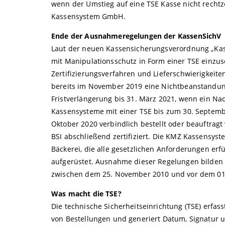
wenn der Umstieg auf eine TSE Kasse nicht rechtze
Kassensystem GmbH.
Ende der Ausnahmeregelungen der KassenSichV
Laut der neuen Kassensicherungsverordnung „Kasse
mit Manipulationsschutz in Form einer TSE einzu
Zertifizierungsverfahren und Lieferschwierigkei
bereits im November 2019 eine Nichtbeanstandung
Fristverlängerung bis 31. März 2021, wenn ein Na
Kassensysteme mit einer TSE bis zum 30. Septembe
Oktober 2020 verbindlich bestellt oder beauftrag
BSI abschließend zertifiziert. Die KMZ Kassensy
Bäckerei, die alle gesetzlichen Anforderungen erf
aufgerüstet. Ausnahme dieser Regelungen bilden 
zwischen dem 25. November 2010 und vor dem 01.
Was macht die TSE?
Die technische Sicherheitseinrichtung (TSE) erfas
von Bestellungen und generiert Datum, Signatur u