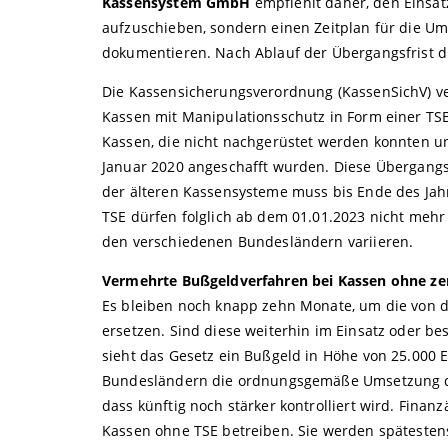
Kassensystem GmbH
empfiehlt daher, den Einsat
aufzuschieben, sondern einen Zeitplan für die
dokumentieren. Nach Ablauf der Übergangsfrist d
Die Kassensicherungsverordnung (KassenSichV) ve
Kassen mit Manipulationsschutz in Form einer TS
Kassen, die nicht nachgerüstet werden konnten 
Januar 2020 angeschafft wurden. Diese Übergang
der älteren Kassensysteme muss bis Ende des Jah
TSE dürfen folglich ab dem 01.01.2023 nicht meh
den verschiedenen Bundesländern variieren.
Vermehrte Bußgeldverfahren bei Kassen ohne zert
Es bleiben noch knapp zehn Monate, um die von 
ersetzen. Sind diese weiterhin im Einsatz oder be
sieht das Gesetz ein Bußgeld in Höhe von 25.000 Eu
Bundesländern die ordnungsgemäße Umsetzung der
dass künftig noch stärker kontrolliert wird. Fi
Kassen ohne TSE betreiben. Sie werden späteste