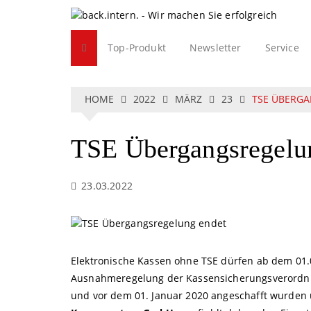
S
k
i
Top-Produkt
Newsletter
Service
p
t
o
c
HOME
2022
MÄRZ
23
TSE ÜBERG
o
n
TSE Übergangsregelu
t
e
n
23.03.2022
t
Elektronische Kassen ohne TSE dürfen ab dem 01.
Ausnahmeregelung der Kassensicherungsverordnu
und vor dem 01. Januar 2020 angeschafft wurden 