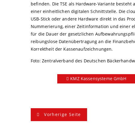
befinden. Die TSE als Hardware-Variante besteh
einer einheitlichen digitalen Schnittstelle. Die 
USB-Stick oder andere Hardware direkt in das Pr
Nummerierung, einer Zeitinformation und einer el
für die Dauer der gesetzlichen Aufbewahrungspflich
reibungslose Datenübertragung an die Finanzbehör
Korrektheit der Kassenaufzeichnungen.
Foto: Zentralverband des Deutschen Bäckerhandw
KMZ Kassensysteme GmbH
B
Vorherige Seite
e