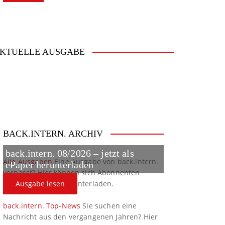
KTUELLE AUSGABE
BACK.INTERN. ARCHIV
back.intern. 08/2026 – jetzt als
Alle Ausgaben
Eine Ausgabe von back.intern.
ePaper herunterladen
verpasst? Hier können sich Abonnenten
ältere Ausgaben herunterladen.
Ausgabe lesen
back.intern. Top-News
Sie suchen eine
Nachricht aus den vergangenen Jahren? Hier