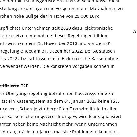
z einer mit TSE ausgerüsteten elektronischen Kasse nicht
 Umstellung anzufertigen und vorgenommene Maßnahmen zu
rohen hohe Bußgelder in Höhe von 25.000 Euro.
rpflichtet Unternehmen seit 2020 dazu, elektronische
A
E einzusetzen. Ausnahme dieser Regelungen bilden
und zwischen dem 25. November 2010 und vor dem 01.
sregelung endet am 31. Dezember 2022. Der Austausch
res 2022 abgeschlossen sein. Elektronische Kassen ohne
r verwendet werden. Die konkreten Vorgaben können in
ifizierte TSE
der Übergangsregelung betroffenen Kassensysteme zu
sitzt ein Kassensystem ab dem 01. Januar 2023 keine TSE,
ro vor. „Schon jetzt überprüfen Finanzinstitute in allen
 Kassensicherungsverordnung. Es wird klar signalisiert,
nanzämter haben keine Nachsicht mehr, wenn Unternehmen
ns Anfang nächsten Jahres massive Probleme bekommen,