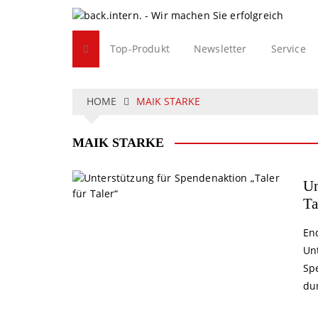
S
k
i
Top-Produkt
Newsletter
Service
p
t
o
c
HOME
MAIK STARKE
o
n
MAIK STARKE
t
e
n
Un
t
Ta
En
Un
Sp
dur