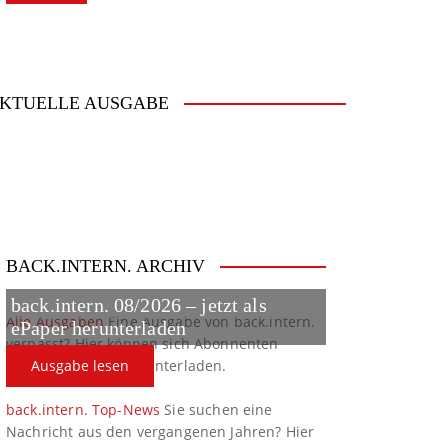
KTUELLE AUSGABE
BACK.INTERN. ARCHIV
back.intern. 08/2026 – jetzt als
Alle Ausgaben
Eine Ausgabe von back.intern.
ePaper herunterladen
verpasst? Hier können sich Abonnenten
ältere Ausgaben herunterladen.
Ausgabe lesen
back.intern. Top-News
Sie suchen eine
Nachricht aus den vergangenen Jahren? Hier