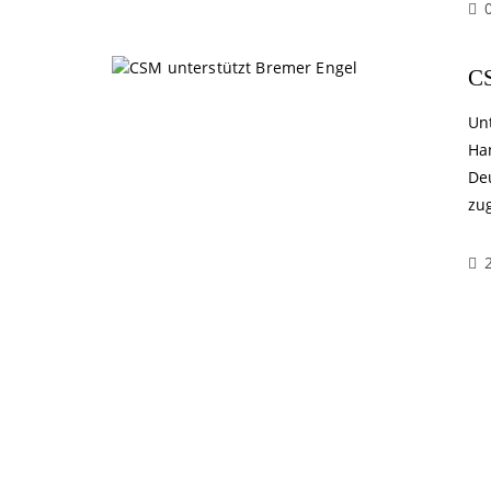
CS
Unt
Ha
De
zu