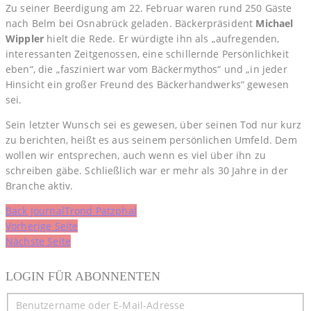
Zu seiner Beerdigung am 22. Februar waren rund 250 Gäste
nach Belm bei Osnabrück geladen. Bäckerpräsident
Michael
Wippler
hielt die Rede. Er würdigte ihn als „aufregenden,
interessanten Zeitgenossen, eine schillernde Persönlichkeit
eben“, die „fasziniert war vom Bäckermythos“ und „in jeder
Hinsicht ein großer Freund des Bäckerhandwerks“ gewesen
sei.
Sein letzter Wunsch sei es gewesen, über seinen Tod nur kurz
zu berichten, heißt es aus seinem persönlichen Umfeld. Dem
wollen wir entsprechen, auch wenn es viel über ihn zu
schreiben gäbe. Schließlich war er mehr als 30 Jahre in der
Branche aktiv.
Back Journal
Trond Patzphal
Beitragsnavigation
Vorherige Seite
Nächste Seite
LOGIN FÜR ABONNENTEN
Benutzername oder E-Mail-Adresse