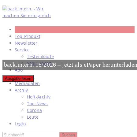
Skip
to
content
Top-Produkt
Newsletter
Service
Testeinkäufe
Schulungen
back.intern. 08/2026 – jetzt als ePaper herunterlade
Abo
#meinjob
Ausgabe lesen
Mediadaten
Archiv
Heft-Archiv
Top-News
Corona
Leute
Login