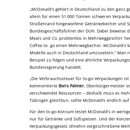
„McDonald’s gehört in Deutschland zu den ganz 
allein für einen 51.000 Tonnen schweren Verpac
Straßenrand hingeworfene Getränkebecher und Spe
Bundesgeschäftsführer der DUH. Dabei beweise de
Meals und Co. problemlos in Mehrweggeschirr her
Coffee to- go einen Mehrwegbecher. McDonald’s k
Modelle auch in Deutschland umzusetzen.“ Man r
Beispiel zu folgen und eine ähnliche Verpackungs
Bundesregierung handelt.
„Die Verbrauchssteuer für to-go-Verpackungen ist 
kommentierte
Boris Palmer
, Oberbürgermeister v
verschwendet Ressourcen – deshalb muss es mehr 
Tübingen gleichtun, sollte McDonald’s endlich a
Für den to-go-Konsum testet McDonald’s in wenig
nur für Getränke und Süßspeisen. Und der Konzern
Verpackungsgesetz ohnehin vorgeschriebene Mehrw