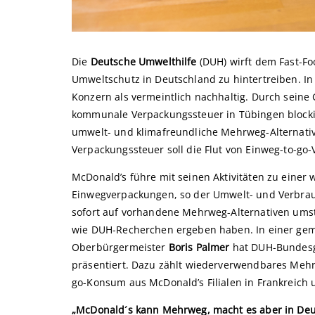
Die
Deutsche Umwelthilfe
(DUH) wirft dem Fast-F
Umweltschutz in Deutschland zu hintertreiben. In
Konzern als vermeintlich nachhaltig. Durch seine
kommunale Verpackungssteuer in Tübingen blockie
umwelt- und klimafreundliche Mehrweg-Alternative
Verpackungssteuer soll die Flut von Einweg-to-go
McDonald’s führe mit seinen Aktivitäten zu einer 
Einwegverpackungen, so der Umwelt- und Verbra
sofort auf vorhandene Mehrweg-Alternativen umste
wie DUH-Recherchen ergeben haben. In einer ge
Oberbürgermeister
Boris Palmer
hat DUH-Bundes
präsentiert. Dazu zählt wiederverwendbares Mehr
go-Konsum aus McDonald’s Filialen in Frankreich 
„McDonald´s kann Mehrweg, macht es aber in Deu