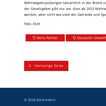
Mehrwegverpackungen tatsächlich in der Breite 
der Gesetzgeber gibt nur vor, dass ab 2023 Meh
werden, aber nicht wie viele der Getränke und Sp
Foto: DUH
Boris Palmer
Deutsche Umwelt
B
Vorherige Seite
e
i
t
r
© 2026 back.intern.