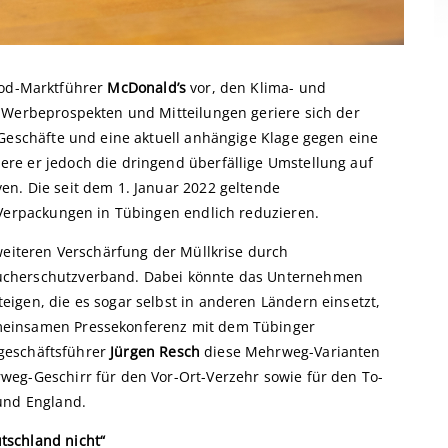
ood-Marktführer
McDonald’s
vor, den Klima- und
 Werbeprospekten und Mitteilungen geriere sich der
 Geschäfte und eine aktuell anhängige Klage gegen eine
re er jedoch die dringend überfällige Umstellung auf
n. Die seit dem 1. Januar 2022 geltende
-Verpackungen in Tübingen endlich reduzieren.
weiteren Verschärfung der Müllkrise durch
ucherschutzverband. Dabei könnte das Unternehmen
igen, die es sogar selbst in anderen Ländern einsetzt,
meinsamen Pressekonferenz mit dem Tübinger
geschäftsführer
Jürgen Resch
diese Mehrweg-Varianten
weg-Geschirr für den Vor-Ort-Verzehr sowie für den To-
und England.
tschland nicht“