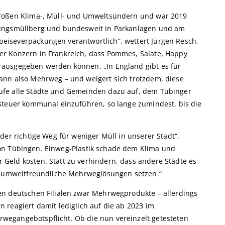
großen Klima-, Müll- und Umweltsündern und war 2019
kungsmüllberg und bundesweit in Parkanlagen und am
iseverpackungen verantwortlich“, wettert Jürgen Resch,
r Konzern in Frankreich, dass Pommes, Salate, Happy
ausgegeben werden können. „In England gibt es für
ann also Mehrweg – und weigert sich trotzdem, diese
ufe alle Städte und Gemeinden dazu auf, dem Tübinger
steuer kommunal einzuführen, so lange zumindest, bis die
der richtige Weg für weniger Müll in unserer Stadt“,
on Tübingen. Einweg-Plastik schade dem Klima und
Geld kosten. Statt zu verhindern, dass andere Städte es
uf umweltfreundliche Mehrweglösungen setzen.“
en deutschen Filialen zwar Mehrwegprodukte – allerdings
 reagiert damit lediglich auf die ab 2023 im
egangebotspflicht. Ob die nun vereinzelt getesteten