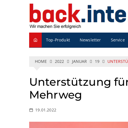
S
k
i
p
t
o
Service
Top-Produkt
Newsletter
c
o
n
t
HOME
2022
JANUAR
19
UNTERSTÜ
e
n
Unterstützung fü
t
Mehrweg
19.01.2022