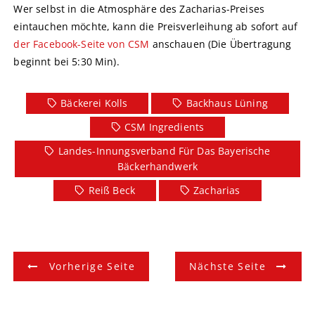
Wer selbst in die Atmosphäre des Zacharias-Preises
eintauchen möchte, kann die Preisverleihung ab sofort auf
der Facebook-Seite von CSM
anschauen (Die Übertragung
beginnt bei 5:30 Min).
Bäckerei Kolls
Backhaus Lüning
CSM Ingredients
Landes-Innungsverband Für Das Bayerische
Bäckerhandwerk
Reiß Beck
Zacharias
B
Vorherige Seite
Nächste Seite
e