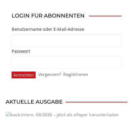
i
t
LOGIN FÜR ABONNENTEN
r
Benutzername oder E-Mail-Adresse
a
g
Passwort
s
n
Vergessen?
Registrieren
a
v
i
AKTUELLE AUSGABE
g
a