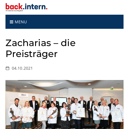
S
k
i
p
MENU
t
o
Zacharias – die
c
o
Preisträger
n
t
e
04.10.2021
n
t