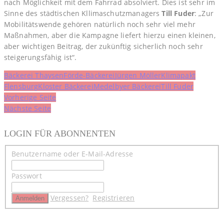
nach Möglichkeit mit dem Fahrrad absolviert. Dies ist sehr im
Sinne des städtischen Kllimaschutzmanagers
Till Fuder
: „Zur
Mobilitätswende gehören natürlich noch sehr viel mehr
Maßnahmen, aber die Kampagne liefert hierzu einen kleinen,
aber wichtigen Beitrag, der zukünftig sicherlich noch sehr
steigerungsfähig ist“.
Bäckerei Thaysen
Förde-Bäckerei
Jürgen Möller
Klimapakt
Flensburg
Kloster Bäckerei
Medelbyer Bäckerei
Till Fuder
Beitragsnavigation
Vorherige Seite
Nächste Seite
LOGIN FÜR ABONNENTEN
Benutzername oder E-Mail-Adresse
Passwort
Vergessen?
Registrieren