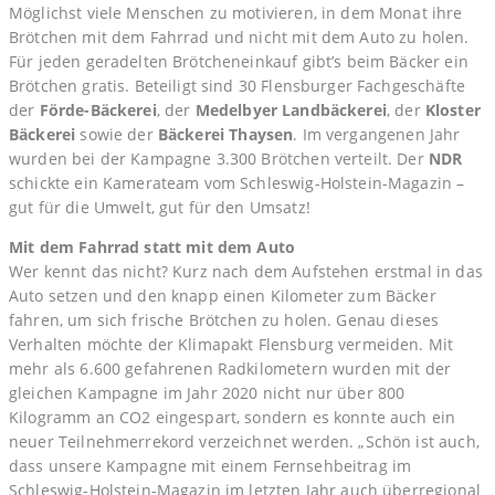
Möglichst viele Menschen zu motivieren, in dem Monat ihre
Brötchen mit dem Fahrrad und nicht mit dem Auto zu holen.
Für jeden geradelten Brötcheneinkauf gibt’s beim Bäcker ein
Brötchen gratis. Beteiligt sind 30 Flensburger Fachgeschäfte
der
Förde-Bäckerei
, der
Medelbyer Landbäckerei
, der
Kloster
Bäckerei
sowie der
Bäckerei Thaysen
. Im vergangenen Jahr
wurden bei der Kampagne 3.300 Brötchen verteilt. Der
NDR
schickte ein Kamerateam vom Schleswig-Holstein-Magazin –
gut für die Umwelt, gut für den Umsatz!
Mit dem Fahrrad statt mit dem Auto
Wer kennt das nicht? Kurz nach dem Aufstehen erstmal in das
Auto setzen und den knapp einen Kilometer zum Bäcker
fahren, um sich frische Brötchen zu holen. Genau dieses
Verhalten möchte der Klimapakt Flensburg vermeiden. Mit
mehr als 6.600 gefahrenen Radkilometern wurden mit der
gleichen Kampagne im Jahr 2020 nicht nur über 800
Kilogramm an CO2 eingespart, sondern es konnte auch ein
neuer Teilnehmerrekord verzeichnet werden. „Schön ist auch,
dass unsere Kampagne mit einem Fernsehbeitrag im
Schleswig-Holstein-Magazin im letzten Jahr auch überregional