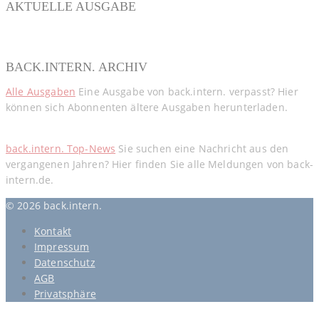
AKTUELLE AUSGABE
BACK.INTERN. ARCHIV
Alle Ausgaben
Eine Ausgabe von back.intern. verpasst? Hier
können sich Abonnenten ältere Ausgaben herunterladen.
back.intern. Top-News
Sie suchen eine Nachricht aus den
vergangenen Jahren? Hier finden Sie alle Meldungen von back-
intern.de.
© 2026 back.intern.
Kontakt
Impressum
Datenschutz
AGB
Privatsphäre