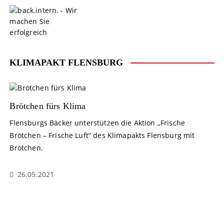
S
k
i
p
t
o
KLIMAPAKT FLENSBURG
c
o
n
t
Brötchen fürs Klima
e
Flensburgs Bäcker unterstützen die Aktion „Frische
n
Brötchen – Frische Luft“ des Klimapakts Flensburg mit
t
Brötchen.
26.05.2021