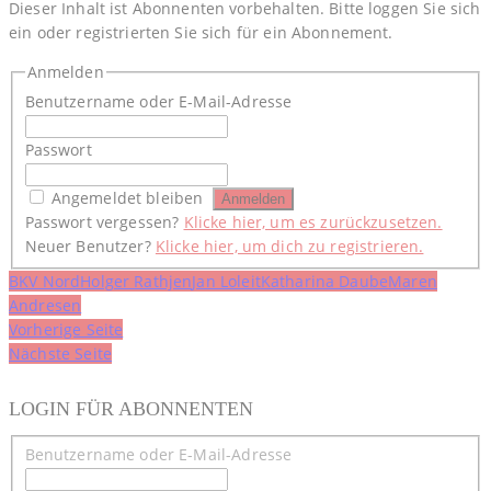
Dieser Inhalt ist Abonnenten vorbehalten. Bitte loggen Sie sich
ein oder registrierten Sie sich für ein Abonnement.
Anmelden
Benutzername oder E-Mail-Adresse
Passwort
Angemeldet bleiben
Passwort vergessen?
Klicke hier, um es zurückzusetzen.
Neuer Benutzer?
Klicke hier, um dich zu registrieren.
BKV Nord
Holger Rathjen
Jan Loleit
Katharina Daube
Maren
Andresen
Beitragsnavigation
Vorherige Seite
Nächste Seite
LOGIN FÜR ABONNENTEN
Benutzername oder E-Mail-Adresse