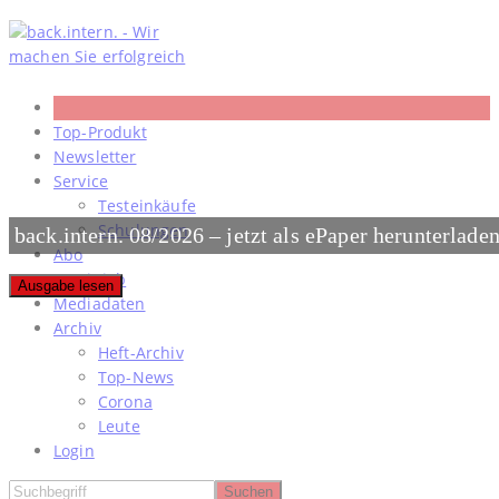
Skip
to
content
Top-Produkt
Newsletter
Service
Testeinkäufe
Schulungen
back.intern. 08/2026 – jetzt als ePaper herunterlade
Abo
#meinjob
Ausgabe lesen
Mediadaten
Archiv
Heft-Archiv
Top-News
Corona
Leute
Login