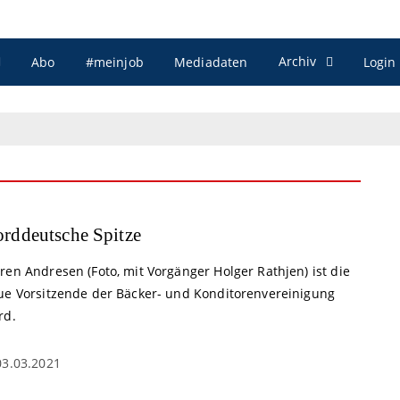
Archiv
Abo
#meinjob
Mediadaten
Login
rddeutsche Spitze
en Andresen (Foto, mit Vorgänger Holger Rathjen) ist die
ue Vorsitzende der Bäcker- und Konditorenvereinigung
rd.
03.03.2021