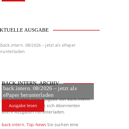
KTUELLE AUSGABE
BACK.INTERN. ARCHIV
back.intern. 08/2026 – jetzt als
ePaper herunterladen
Alle Ausgaben
Eine Ausgabe von back.intern.
verpasst? Hier können sich Abonnenten
Ausgabe lesen
ältere Ausgaben herunterladen.
back.intern. Top-News
Sie suchen eine