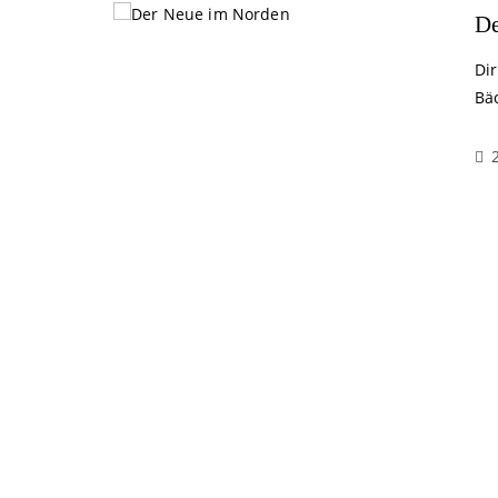
De
Di
Bä