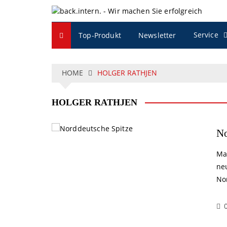
S
k
i
Service
Top-Produkt
Newsletter
p
t
o
c
HOME
HOLGER RATHJEN
o
n
HOLGER RATHJEN
t
e
n
No
t
Mar
ne
No