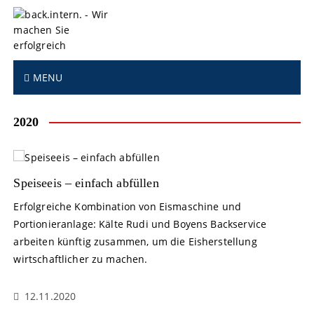
S
k
i
p
t
MENU
o
c
o
2020
n
t
e
n
Speiseeis – einfach abfüllen
t
Erfolgreiche Kombination von Eismaschine und
Portionieranlage: Kälte Rudi und Boyens Backservice
arbeiten künftig zusammen, um die Eisherstellung
wirtschaftlicher zu machen.
12.11.2020