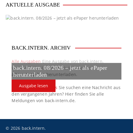
e
AKTUELLE AUSGABE
r
u
n
g
BACK.INTERN. ARCHIV
d
Alle Ausgaben
Eine Ausgabe von back.intern.
e
back.intern. 08/2026 – jetzt als ePaper
verpasst? Hier können sich Abonnenten
ältere Ausgaben herunterladen.
herunterladen
r
Ausgabe lesen
back.intern. Top-News
Sie suchen eine Nachricht aus
B
den vergangenen Jahren? Hier finden Sie alle
e
Meldungen von back-intern.de.
i
t
© 2026 back.intern.