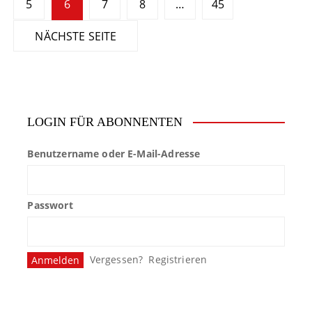
5
6
7
8
…
45
i
NÄCHSTE SEITE
t
e
n
LOGIN FÜR ABONNENTEN
n
u
Benutzername oder E-Mail-Adresse
m
m
Passwort
e
r
Vergessen?
Registrieren
i