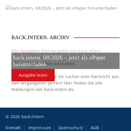
g
a
t
BACK.INTERN. ARCHIV
i
o
Alle Ausgaben
Eine Ausgabe von back.intern.
back.intern. 08/2026 – jetzt als ePaper
verpasst? Hier können sich Abonnenten
n
ältere Ausgaben herunterladen.
herunterladen
Ausgabe lesen
back.intern. Top-News
Sie suchen eine Nachricht aus
den vergangenen Jahren? Hier finden Sie alle
Meldungen von back-intern.de.
© 2026 back.intern.
Kontakt
Impressum
Datenschutz
AGB