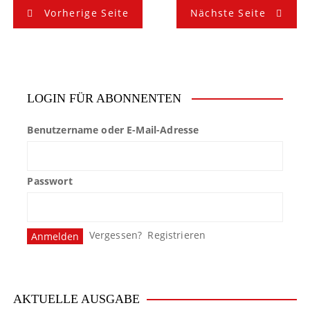
B
Vorherige Seite
Nächste Seite
e
i
t
LOGIN FÜR ABONNENTEN
r
Benutzername oder E-Mail-Adresse
a
g
Passwort
s
n
Vergessen?
Registrieren
a
v
i
AKTUELLE AUSGABE