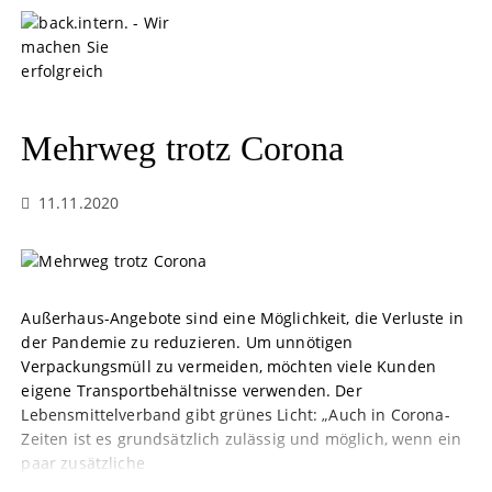
S
k
i
p
t
o
Mehrweg trotz Corona
c
o
11.11.2020
n
t
e
n
t
Außerhaus-Angebote sind eine Möglichkeit, die Verluste in
der Pandemie zu reduzieren. Um unnötigen
Verpackungsmüll zu vermeiden, möchten viele Kunden
eigene Transportbehältnisse verwenden. Der
Lebensmittelverband gibt grünes Licht: „Auch in Corona-
Zeiten ist es grundsätzlich zulässig und möglich, wenn ein
paar zusätzliche