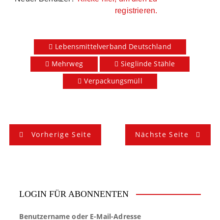
registrieren.
Lebensmittelverband Deutschland
Mehrweg
Sieglinde Stähle
Verpackungsmüll
B
Vorherige Seite
Nächste Seite
e
i
t
LOGIN FÜR ABONNENTEN
r
Benutzername oder E-Mail-Adresse