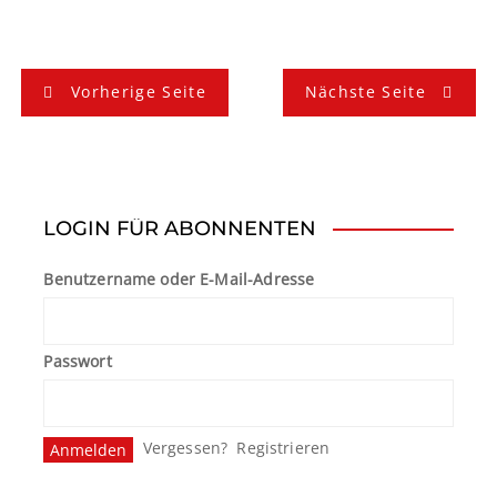
B
Vorherige Seite
Nächste Seite
e
i
t
LOGIN FÜR ABONNENTEN
r
Benutzername oder E-Mail-Adresse
a
g
Passwort
s
n
Vergessen?
Registrieren
a