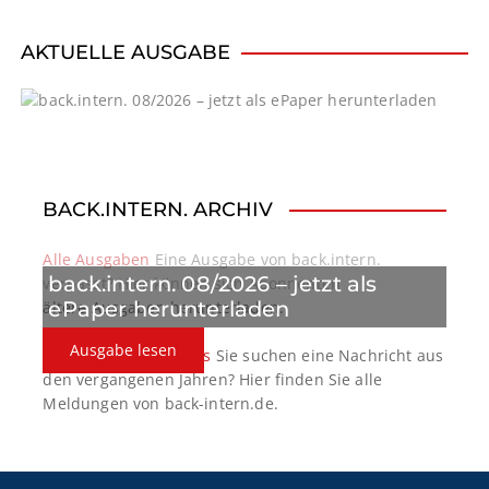
v
i
AKTUELLE AUSGABE
g
a
t
BACK.INTERN. ARCHIV
i
o
Alle Ausgaben
Eine Ausgabe von back.intern.
back.intern. 08/2026 – jetzt als
verpasst? Hier können sich Abonnenten
n
ePaper herunterladen
ältere Ausgaben herunterladen.
Ausgabe lesen
back.intern. Top-News
Sie suchen eine Nachricht aus
den vergangenen Jahren? Hier finden Sie alle
Meldungen von back-intern.de.