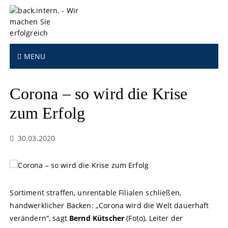
S
k
i
p
t
MENU
o
c
o
Corona – so wird die Krise
n
t
zum Erfolg
e
n
30.03.2020
t
Sortiment straffen, unrentable Filialen schließen,
handwerklicher Backen: „Corona wird die Welt dauerhaft
verändern“, sagt
Bernd Kütscher
(Foto), Leiter der