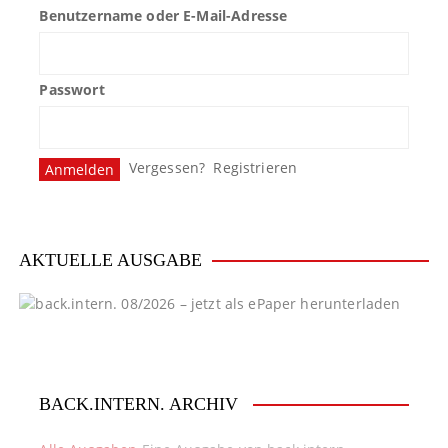
Benutzername oder E-Mail-Adresse
a
g
Passwort
s
n
Vergessen?
Registrieren
a
v
i
AKTUELLE AUSGABE
g
a
t
BACK.INTERN. ARCHIV
i