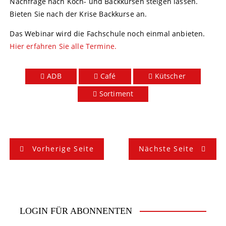
Nachfrage nach Koch- und Backkursen steigen lassen.
Bieten Sie nach der Krise Backkurse an.
Das Webinar wird die Fachschule noch einmal anbieten.
Hier erfahren Sie alle Termine.
ADB
Café
Kütscher
Sortiment
B
Vorherige Seite
Nächste Seite
e
i
t
LOGIN FÜR ABONNENTEN
r