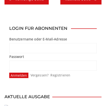
e
i
t
LOGIN FÜR ABONNENTEN
r
Benutzername oder E-Mail-Adresse
a
g
Passwort
s
n
Vergessen?
Registrieren
a
v
i
AKTUELLE AUSGABE