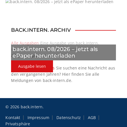
g
a
t
BACK.INTERN. ARCHIV
i
o
Alle Ausgaben
Eine Ausgabe von back.intern.
back.intern. 08/2026 – jetzt als
verpasst? Hier können sich Abonnenten
n
ePaper herunterladen
ältere Ausgaben herunterladen.
Ausgabe lesen
back.intern. Top-News
Sie suchen eine Nachricht aus
den vergangenen Jahren? Hier finden Sie alle
Meldungen von back-intern.de.
© 2026 back.intern.
Kontakt
Impressum
Datenschutz
AGB
Privatsphäre