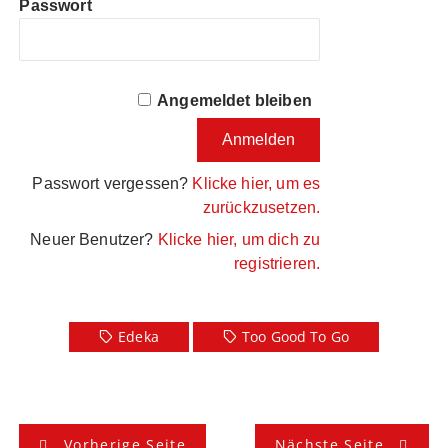
Passwort
Angemeldet bleiben
Passwort vergessen?
Klicke hier, um es
zurückzusetzen.
Neuer Benutzer?
Klicke hier, um dich zu
registrieren.
Edeka
Too Good To Go
B
Vorherige Seite
Nächste Seite