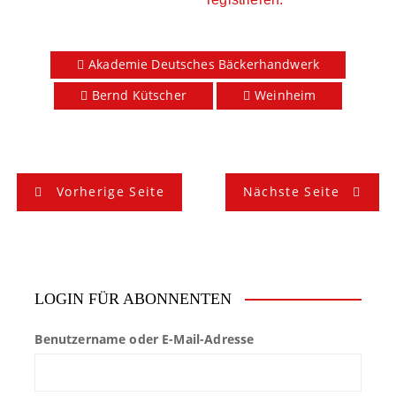
Akademie Deutsches Bäckerhandwerk
Bernd Kütscher
Weinheim
B
Vorherige Seite
Nächste Seite
e
i
t
LOGIN FÜR ABONNENTEN
r
Benutzername oder E-Mail-Adresse
a
g