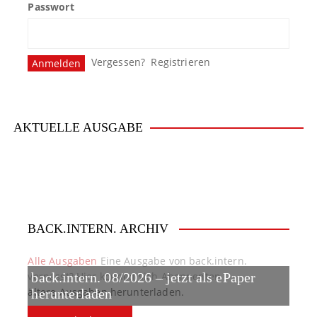
Passwort
s
n
Vergessen?
Registrieren
a
v
i
AKTUELLE AUSGABE
g
a
t
BACK.INTERN. ARCHIV
i
o
Alle Ausgaben
Eine Ausgabe von back.intern.
verpasst? Hier können sich Abonnenten
back.intern. 08/2026 – jetzt als ePaper
n
ältere Ausgaben herunterladen.
herunterladen