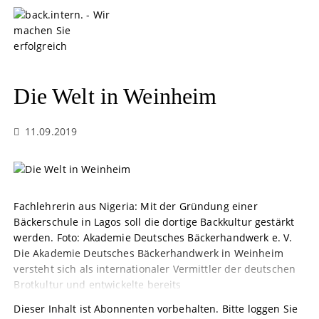
S
k
i
p
t
o
Die Welt in Weinheim
c
o
11.09.2019
n
t
e
n
t
Fachlehrerin aus Nigeria: Mit der Gründung einer
Bäckerschule in Lagos soll die dortige Backkultur gestärkt
werden. Foto: Akademie Deutsches Bäckerhandwerk e. V.
Die Akademie Deutsches Bäckerhandwerk in Weinheim
versteht sich als internationaler Vermittler der deutschen
Brotkultur und entwickelte bereits
Dieser Inhalt ist Abonnenten vorbehalten. Bitte loggen Sie