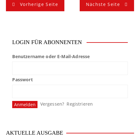
B
Vorherige Seite
Nächste Seite
e
i
t
LOGIN FÜR ABONNENTEN
r
Benutzername oder E-Mail-Adresse
a
g
Passwort
s
n
Vergessen?
Registrieren
a
v
i
AKTUELLE AUSGABE