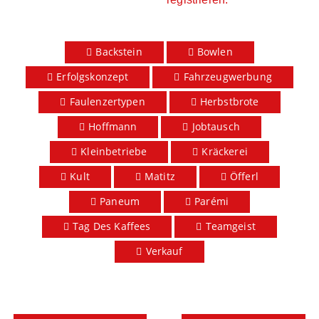
Backstein
Bowlen
Erfolgskonzept
Fahrzeugwerbung
Faulenzertypen
Herbstbrote
Hoffmann
Jobtausch
Kleinbetriebe
Kräckerei
Kult
Matitz
Öfferl
Paneum
Parémi
Tag Des Kaffees
Teamgeist
Verkauf