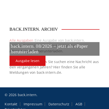
g
a
t
BACK.INTERN. ARCHIV
i
o
Alle Ausgaben
Eine Ausgabe von back.intern.
verpasst? Hier können sich Abonnenten
back.intern. 08/2026 – jetzt als ePaper
n
ältere Ausgaben herunterladen.
herunterladen
Ausgabe lesen
back.intern. Top-News
Sie suchen eine Nachricht aus
den vergangenen Jahren? Hier finden Sie alle
Meldungen von back-intern.de.
© 2026 back.intern.
Kontakt
Impressum
Datenschutz
AGB