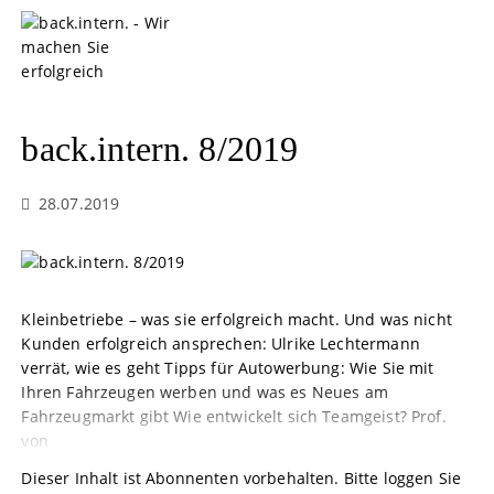
S
k
i
p
t
o
back.intern. 8/2019
c
o
28.07.2019
n
t
e
n
t
Kleinbetriebe – was sie erfolgreich macht. Und was nicht
Kunden erfolgreich ansprechen: Ulrike Lechtermann
verrät, wie es geht Tipps für Autowerbung: Wie Sie mit
Ihren Fahrzeugen werben und was es Neues am
Fahrzeugmarkt gibt Wie entwickelt sich Teamgeist? Prof.
von
Dieser Inhalt ist Abonnenten vorbehalten. Bitte loggen Sie