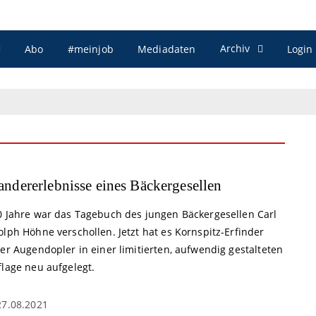
Archiv
Abo
#meinjob
Mediadaten
Login
ndererlebnisse eines Bäckergesellen
0 Jahre war das Tagebuch des jungen Bäckergesellen Carl
lph Höhne verschollen. Jetzt hat es Kornspitz-Erfinder
er Augendopler in einer limitierten, aufwendig gestalteten
flage neu aufgelegt.
27.08.2021