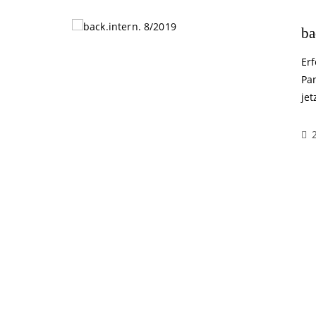
ba
Er
Pa
jet