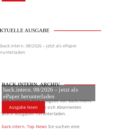
KTUELLE AUSGABE
BACK.INTERN. ARCHIV
back.intern. 08/2026 – jetzt als
ePaper herunterladen
Alle Ausgaben
Eine Ausgabe von back.intern.
verpasst? Hier können sich Abonnenten
Ausgabe lesen
ältere Ausgaben herunterladen.
back.intern. Top-News
Sie suchen eine