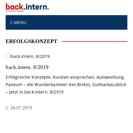
S
k
i
p
MENU
t
o
ERFOLGSKONZEPT
c
o
n
t
back.intern. 8/2019
e
n
Erfolgreiche Konzepte, Kunden ansprechen, Autowerbung,
t
Paneum – die Wunderkammer des Brotes, Südbackausblick
– jetzt in back.intern. 8/2019
28.07.2019