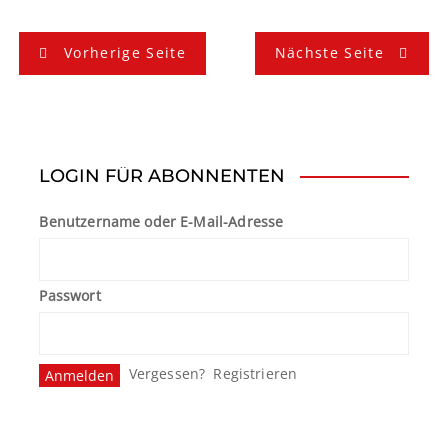
B
Vorherige Seite
Nächste Seite
e
i
t
LOGIN FÜR ABONNENTEN
r
Benutzername oder E-Mail-Adresse
a
g
Passwort
s
n
Vergessen?
Registrieren
a
v