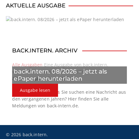
i
AKTUELLE AUSGABE
g
a
t
BACK.INTERN. ARCHIV
i
o
Alle Ausgaben
Eine Ausgabe von back.intern.
back.intern. 08/2026 – jetzt als
verpasst? Hier können sich Abonnenten
n
ePaper herunterladen
ältere Ausgaben herunterladen.
Ausgabe lesen
back.intern. Top-News
Sie suchen eine Nachricht aus
den vergangenen Jahren? Hier finden Sie alle
Meldungen von back-intern.de.
© 2026 back.intern.