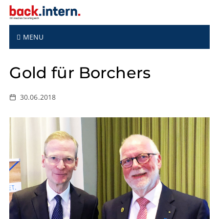
S
k
i
p
MENU
t
o
Gold für Borchers
c
o
n
30.06.2018
t
e
n
t