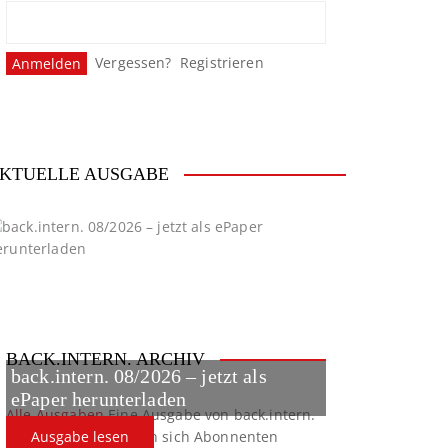
Vergessen?
Registrieren
KTUELLE AUSGABE
BACK.INTERN. ARCHIV
back.intern. 08/2026 – jetzt als
ePaper herunterladen
Alle Ausgaben
Eine Ausgabe von back.intern.
verpasst? Hier können sich Abonnenten
Ausgabe lesen