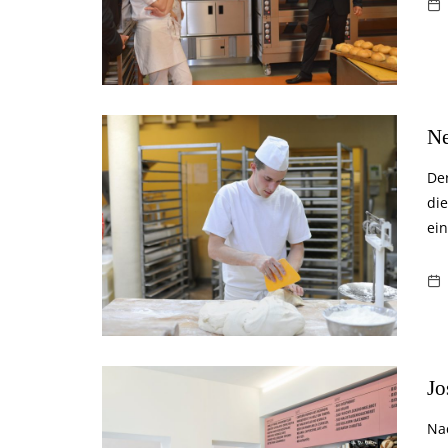
Ne
De
di
ei
Jo
Na