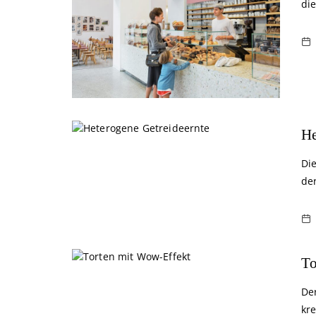
die
He
Die
de
To
De
kre