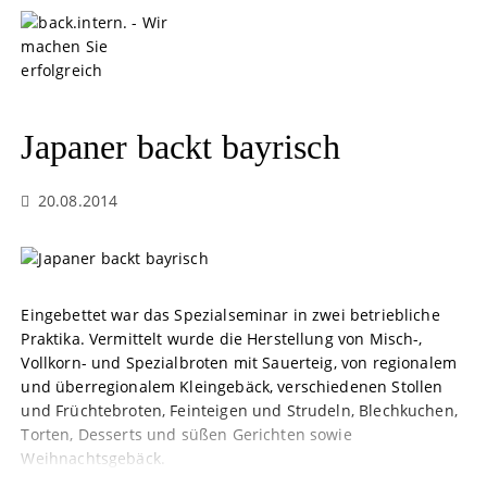
S
k
i
p
t
o
Japaner backt bayrisch
c
o
20.08.2014
n
t
e
n
t
Eingebettet war das Spezialseminar in zwei betriebliche
Praktika. Vermittelt wurde die Herstellung von Misch-,
Vollkorn- und Spezialbroten mit Sauerteig, von regionalem
und überregionalem Kleingebäck, verschiedenen Stollen
und Früchtebroten, Feinteigen und Strudeln, Blechkuchen,
Torten, Desserts und süßen Gerichten sowie
Weihnachtsgebäck.