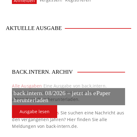
a
v
i
AKTUELLE AUSGABE
g
a
t
BACK.INTERN. ARCHIV
i
o
Alle Ausgaben
Eine Ausgabe von back.intern.
verpasst? Hier können sich Abonnenten
back.intern. 08/2026 – jetzt als ePaper
n
ältere Ausgaben herunterladen.
herunterladen
Ausgabe lesen
back.intern. Top-News
Sie suchen eine Nachricht aus
den vergangenen Jahren? Hier finden Sie alle
Meldungen von back-intern.de.