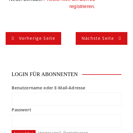
registrieren.
B
Vorherige Seite
Nächste Seite
e
i
t
LOGIN FÜR ABONNENTEN
r
Benutzername oder E-Mail-Adresse
a
g
Passwort
s
n
Vergessen?
Registrieren