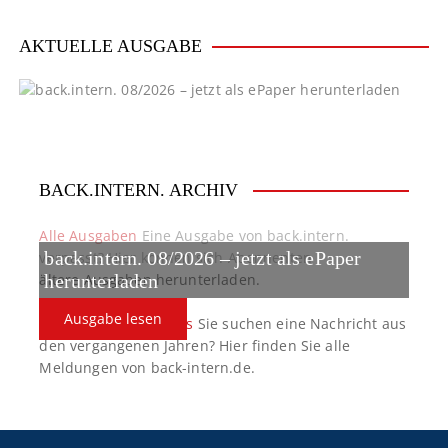
AKTUELLE AUSGABE
BACK.INTERN. ARCHIV
Alle Ausgaben
Eine Ausgabe von back.intern.
back.intern. 08/2026 – jetzt als ePaper
verpasst? Hier können sich Abonnenten
ältere Ausgaben herunterladen.
herunterladen
Ausgabe lesen
back.intern. Top-News
Sie suchen eine Nachricht aus
den vergangenen Jahren? Hier finden Sie alle
Meldungen von back-intern.de.