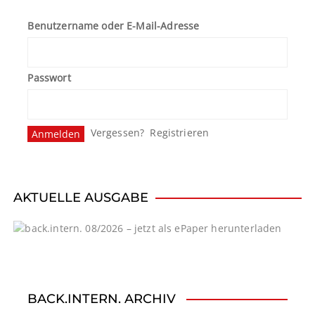
e
Benutzername oder E-Mail-Adresse
n
n
Passwort
u
m
Vergessen?
Registrieren
m
e
r
AKTUELLE AUSGABE
i
e
r
u
BACK.INTERN. ARCHIV