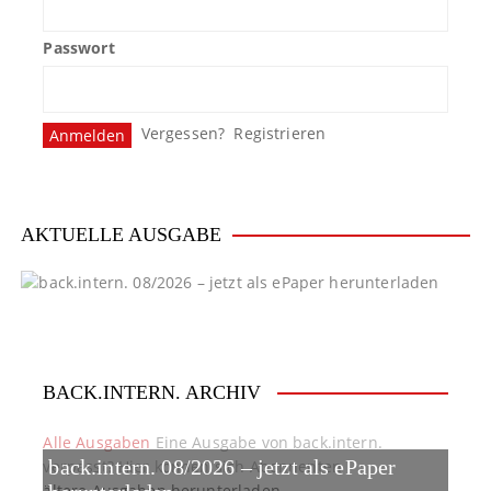
g
Passwort
s
n
Vergessen?
Registrieren
a
v
i
AKTUELLE AUSGABE
g
a
t
BACK.INTERN. ARCHIV
i
o
Alle Ausgaben
Eine Ausgabe von back.intern.
back.intern. 08/2026 – jetzt als ePaper
verpasst? Hier können sich Abonnenten
n
ältere Ausgaben herunterladen.