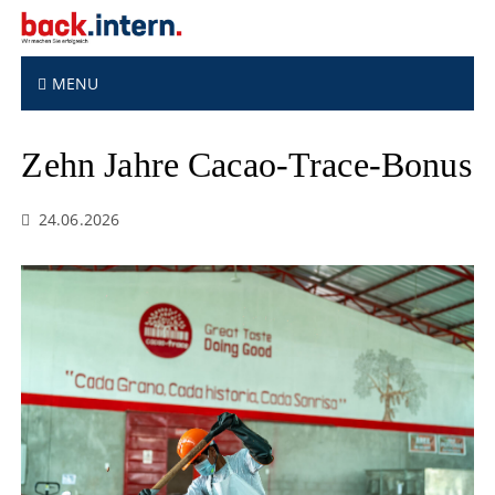
S
k
i
p
MENU
t
o
Zehn Jahre Cacao-Trace-Bonus
c
o
n
24.06.2026
t
e
n
t