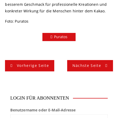
besserem Geschmack für professionelle Kreationen und
konkreter Wirkung für die Menschen hinter dem Kakao.
Foto: Puratos
Puratos
B
Vorherige Seite
Nächste Seite
e
i
t
LOGIN FÜR ABONNENTEN
r
Benutzername oder E-Mail-Adresse
a