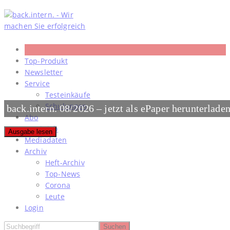
Skip
to
content
Top-Produkt
Newsletter
Service
Testeinkäufe
Schulungen
back.intern. 08/2026 – jetzt als ePaper herunterlade
Abo
#meinjob
Ausgabe lesen
Mediadaten
Archiv
Heft-Archiv
Top-News
Corona
Leute
Login