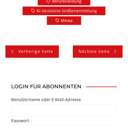
Berufskleidung
KI-Gestützte Größenermittlung
Mewa
B
Vorherige Seite
Nächste Seite
e
i
t
LOGIN FÜR ABONNENTEN
r
Benutzername oder E-Mail-Adresse
a
g
Passwort
s