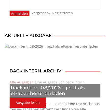
n
Vergessen?
Registrieren
a
v
i
AKTUELLE AUSGABE
g
a
t
BACK.INTERN. ARCHIV
i
o
Alle Ausgaben
Eine Ausgabe von back.intern.
back.intern. 08/2026 – jetzt als
verpasst? Hier können sich Abonnenten
n
ePaper herunterladen
ältere Ausgaben herunterladen.
Ausgabe lesen
back.intern. Top-News
Sie suchen eine Nachricht aus
den vergangenen Jahren? Hier finden Sie alle