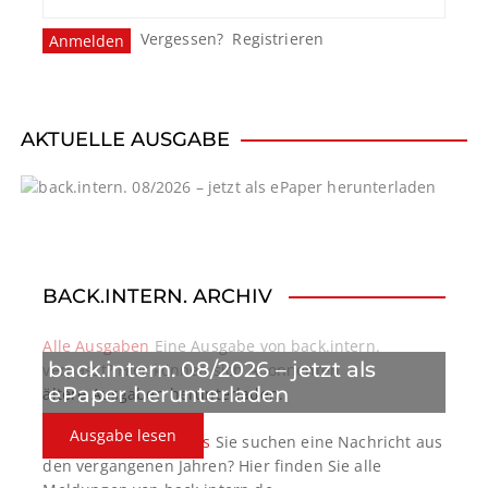
Vergessen?
Registrieren
AKTUELLE AUSGABE
BACK.INTERN. ARCHIV
Alle Ausgaben
Eine Ausgabe von back.intern.
back.intern. 08/2026 – jetzt als
verpasst? Hier können sich Abonnenten
ePaper herunterladen
ältere Ausgaben herunterladen.
Ausgabe lesen
back.intern. Top-News
Sie suchen eine Nachricht aus
den vergangenen Jahren? Hier finden Sie alle