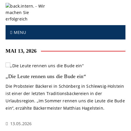
S
k
i
p
t
MENU
o
c
o
MAI 13, 2026
n
t
e
n
„Die Leute rennen uns die Bude ein“
t
Die Probsteier Bäckerei in Schönberg in Schlewsig-Holstein
ist einer der letzten Traditionsbäckereien in der
Urlaubsregion. „Im Sommer rennen uns die Leute die Bude
ein“, erzählte Bäckermeister Matthias Hagelstein.
13.05.2026