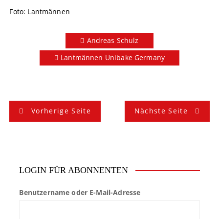
Foto: Lantmännen
Andreas Schulz
Lantmännen Unibake Germany
B
Vorherige Seite
Nächste Seite
e
i
t
LOGIN FÜR ABONNENTEN
r
Benutzername oder E-Mail-Adresse
a