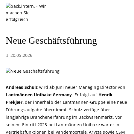
S
k
i
p
t
o
Neue Geschäftsführung
c
o
20.05.2026
n
t
e
n
t
Andreas Schulz
wird ab Juni neuer Managing Director von
Lantmännen Unibake Germany
. Er folgt auf
Henrik
Frøkjær
, der innerhalb der Lantmännen-Gruppe eine neue
Führungsaufgabe übernimmt. Schulz verfüge über
langjährige Branchenerfahrung im Backwarenmarkt. Vor
seinem Eintritt 2025 bei Lantmännen Unibake war er in
Vertriebsfunktionen bei Vandemoortele, Aryzta sowie CSM