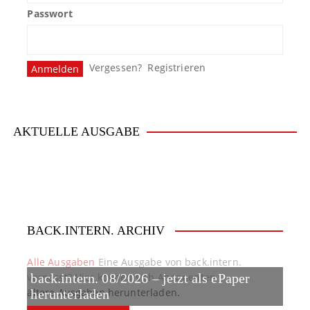
g
Passwort
s
n
Vergessen?
Registrieren
a
v
i
AKTUELLE AUSGABE
g
a
t
BACK.INTERN. ARCHIV
i
o
Alle Ausgaben
Eine Ausgabe von back.intern.
verpasst? Hier können sich Abonnenten
back.intern. 08/2026 – jetzt als ePaper
n
ältere Ausgaben herunterladen.
herunterladen