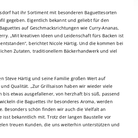
sdorf hat ihr Sortiment mit besonderen Baguettesorten
fil gegeben. Eigentlich bekannt und geliebt für den
ei Baguettes auf Geschmacksrichtungen wie Curry-Ananas,
rry. „Mit kreativen Ideen und Leidenschaft fürs Backen ist
 entstanden“, berichtet Nicole Härtig. Und die kommen bei
lichen Zutaten, traditionellem Bäckerhandwerk und viel
gen Steve Härtig und seine Familie großen Wert auf
und Qualität. „Zur Grillsaison haben wir wieder viele
h bis etwas ausgefallener, von herzhaft bis süß, passend
twickeln die Baguettes ihr besonderes Aroma, werden
 Besonders schön finden wir auch die Vielfalt an
sst bekanntlich mit. Trotz der langen Baustelle vor
elen treuen Kunden, die uns weiterhin unterstützen und