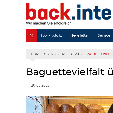
S
k
i
p
t
o
Top-Produkt
Newsletter
Service
c
o
n
t
HOME
2026
MAI
20
BAGUETTEVIELF
e
n
Baguettevielfalt
t
20.05.2026