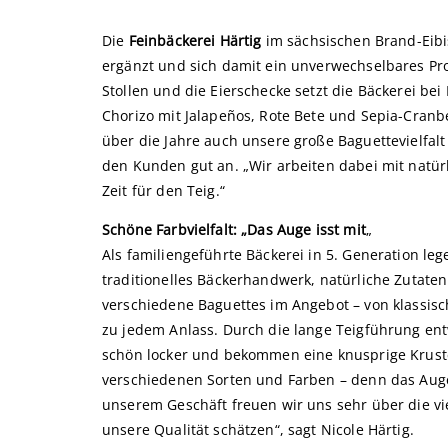
Die
Feinbäckerei Härtig
im sächsischen Brand-Eibi
ergänzt und sich damit ein unverwechselbares Pro
Stollen und die Eierschecke setzt die Bäckerei b
Chorizo mit Jalapeños, Rote Bete und Sepia-Cranbe
über die Jahre auch unsere große Baguettevielfalt
den Kunden gut an. „Wir arbeiten dabei mit natür
Zeit für den Teig.“
Schöne Farbvielfalt: „Das Auge isst mit
„
Als familiengeführte Bäckerei in 5. Generation le
traditionelles Bäckerhandwerk, natürliche Zutaten 
verschiedene Baguettes im Angebot – von klassisc
zu jedem Anlass. Durch die lange Teigführung en
schön locker und bekommen eine knusprige Kruste.
verschiedenen Sorten und Farben – denn das Auge i
unserem Geschäft freuen wir uns sehr über die vi
unsere Qualität schätzen“, sagt Nicole Härtig.