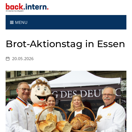
S
k
i
p
MENU
t
o
Brot-Aktionstag in Essen
c
o
n
20.05.2026
t
e
n
t