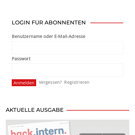
i
t
LOGIN FÜR ABONNENTEN
r
Benutzername oder E-Mail-Adresse
a
g
Passwort
s
n
Vergessen?
Registrieren
a
v
i
AKTUELLE AUSGABE
g
a