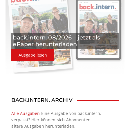
t
i
o
back.intern. 08/2026 – jetzt als
n
ePaper herunterladen
Ausgabe lesen
BACK.INTERN. ARCHIV
Alle Ausgaben
Eine Ausgabe von back.intern.
verpasst? Hier können sich Abonnenten
ältere Ausgaben herunterladen.