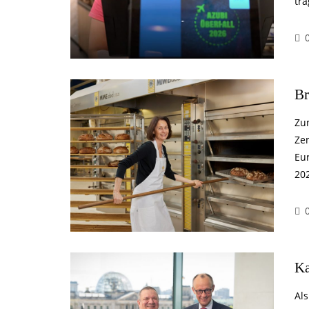
tr
Br
Zu
Ze
Eu
20
Ka
Al