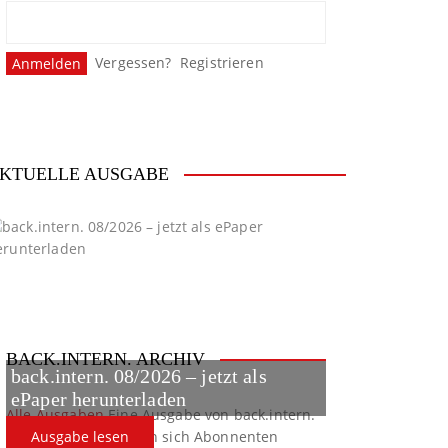
Vergessen?
Registrieren
KTUELLE AUSGABE
BACK.INTERN. ARCHIV
back.intern. 08/2026 – jetzt als
ePaper herunterladen
Alle Ausgaben
Eine Ausgabe von back.intern.
verpasst? Hier können sich Abonnenten
Ausgabe lesen