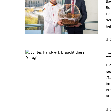
Ba
Bu
De
de
be
„E
Die
ge
„T
im
Br
hu