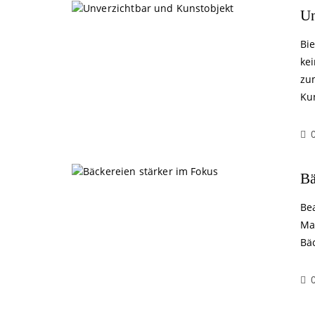
Un
Bi
ke
zu
Kun
Bä
Bea
Man
Bä