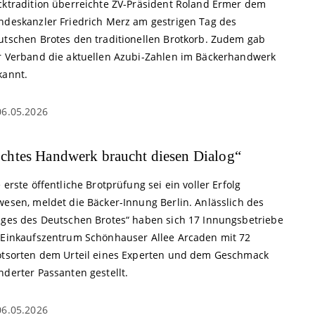
cktradition überreichte ZV-Präsident Roland Ermer dem
ndeskanzler Friedrich Merz am gestrigen Tag des
utschen Brotes den traditionellen Brotkorb. Zudem gab
r Verband die aktuellen Azubi-Zahlen im Bäckerhandwerk
kannt.
06.05.2026
chtes Handwerk braucht diesen Dialog“
 erste öffentliche Brotprüfung sei ein voller Erfolg
wesen, meldet die Bäcker-Innung Berlin. Anlässlich des
ages des Deutschen Brotes“ haben sich 17 Innungsbetriebe
 Einkaufszentrum Schönhauser Allee Arcaden mit 72
otsorten dem Urteil eines Experten und dem Geschmack
nderter Passanten gestellt.
06.05.2026