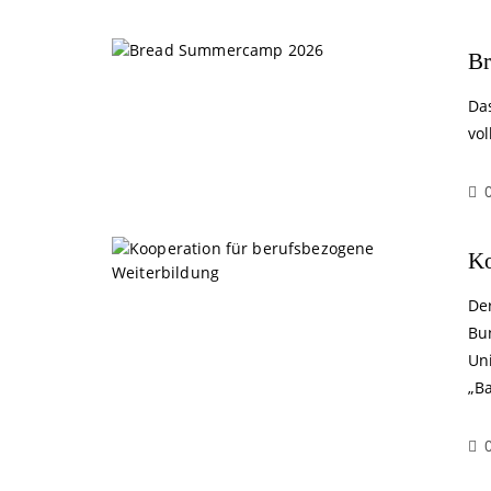
B
Da
vol
Ko
De
Bu
Un
„Ba