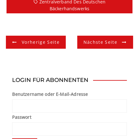
Zentralverband Des Deutschen
Bäckerhandswerks
B
Vorherige Seite
Nächste Seite
e
i
t
LOGIN FÜR ABONNENTEN
r
Benutzername oder E-Mail-Adresse
a
g
Passwort
s
n