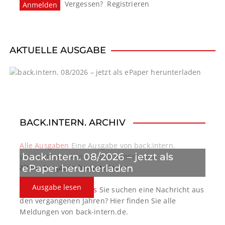
Vergessen?
Registrieren
a
v
i
AKTUELLE AUSGABE
g
a
t
BACK.INTERN. ARCHIV
i
o
Alle Ausgaben
Eine Ausgabe von back.intern.
back.intern. 08/2026 – jetzt als
verpasst? Hier können sich Abonnenten
n
ePaper herunterladen
ältere Ausgaben herunterladen.
Ausgabe lesen
back.intern. Top-News
Sie suchen eine Nachricht aus
den vergangenen Jahren? Hier finden Sie alle
Meldungen von back-intern.de.