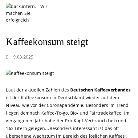
S
k
i
p
t
o
Kaffeekonsum steigt
c
o
19.03.2025
n
t
e
n
t
Laut der aktuellen Zahlen des
Deutschen Kaffeeverbandes
ist der Kaffeekonsum in Deutschland wieder auf dem
Niveau wie vor der Coronapandemie. Besonders im Trend
liegen demnach Kaffee-To-go, Bio- und Fairtradekaffee. Im
vergangenen Jahr habe der Pro-Kopf-Verbrauch bei rund
163 Litern gelegen. „Besonders interessant ist das oft
übersehene Wachstum im Bereich des löslichen Kaffees“,